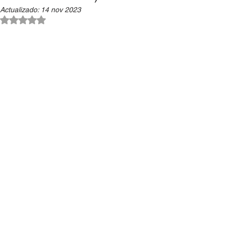
Actualizado:
14 nov 2023
Obtuvo NaN de 5 estrellas.