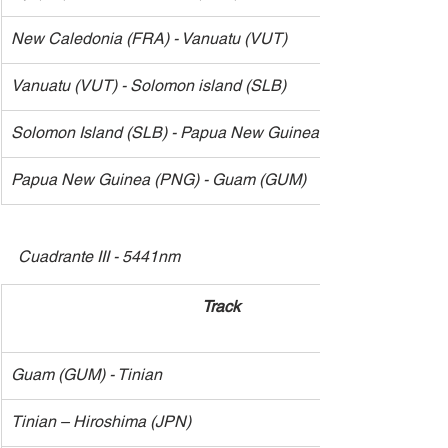
​New Caledonia 
(FRA) 
- Vanuatu (VUT)
​Vanuatu 
(VUT)
 - Solomon island (SLB)
​Solomon Island 
(SLB) 
- Papua New Guinea (PNG)
​Papua New Guinea
 (PNG) 
- Guam (GUM)
Cuadrante III - 5441nm  
​Track
​Guam 
(GUM)
 - 
Tinian 
​Tinian – Hiroshima (JPN)