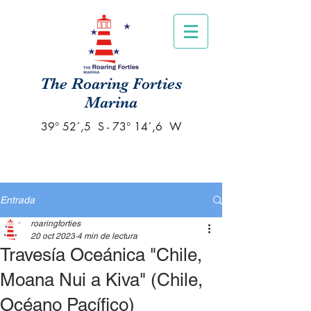
The Roaring Forties
Marina
39° 52´,5 S - 73° 14´,6 W
Entrada
roaringforties
20 oct 2023
4 min de lectura
Travesía Oceánica "Chile,
Moana Nui a Kiva" (Chile,
Océano Pacífico)