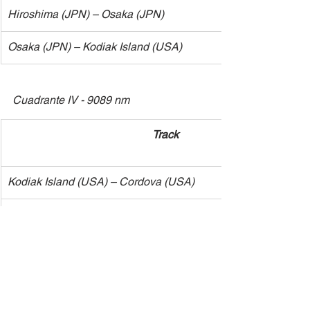
​Hiroshima 
(JPN)
 – Osaka 
(JPN)
​Osaka 
(JPN)
 – Kodiak Island (USA)
Cuadrante IV - 9089 nm
​Track
​Kodiak Island (USA) – Cordova (USA)	
​Cordova (USA) – Sitka (USA)
​Sitka (USA) – Vancouver (CAN)
​Vancouver (CAN) - Seattle (USA)